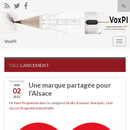
Tog
sear
Search for:
for
VoxPI
Togg
navig
TAG:
LANCEMENT
Une marque partagée pour
AVR
02
l’Alsace
2012
De
Yann Proponnet
dans la catégorie
Droits d'auteur
,
Marques
,
Non
classé
,
Propriété Industrielle