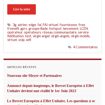
Lire la suite
3g
,
aérien
,
edge
,
fai
,
FAI virtuel
,
fournisseur
,
free
,
freewifi
,
gprs
,
groupe iliade
,
hotspot
,
lancement
,
LCEN
,
opérateur
,
opérateurs
,
réseau communautaire
,
service
fidélisation
,
test
,
virgin angel
,
virgin angels
,
virgin mobile
,
virtuel
,
voip
,
wifi
4 Commentaires
ARTICLES RÉCENTS
Nouveau site Meyer et Partenaires
Annoncé depuis longtemps, le Brevet Européen à Effet
Unitaire devient une réalité le 1er Juin 2023
Le Brevet Européen à Effet Unitaire. Les questions à se