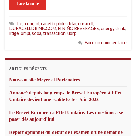
Lire la suite
.be
,
.com
,
.nl
,
canettophile
,
délai
,
duracell
,
DURACELLDRINK.COM
,
El NIŇO BEVERAGES
,
energy drink
,
litige
,
ompi
,
soda
,
transaction
,
udrp
Faire un commentaire
ARTICLES RÉCENTS
Nouveau site Meyer et Partenaires
Annoncé depuis longtemps, le Brevet Européen à Effet
Unitaire devient une réalité le 1er Juin 2023
Le Brevet Européen à Effet Unitaire. Les questions à se
poser dès aujourd’hui
Report optionnel du début de l’examen d’une demande