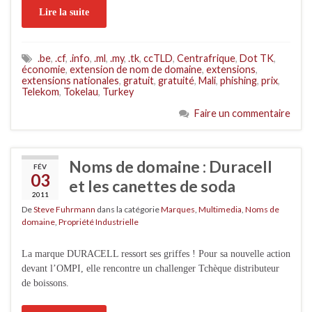
Lire la suite
.be
,
.cf
,
.info
,
.ml
,
.my
,
.tk
,
ccTLD
,
Centrafrique
,
Dot TK
,
économie
,
extension de nom de domaine
,
extensions
,
extensions nationales
,
gratuit
,
gratuité
,
Mali
,
phishing
,
prix
,
Telekom
,
Tokelau
,
Turkey
Faire un commentaire
Noms de domaine : Duracell
FÉV
03
et les canettes de soda
2011
De
Steve Fuhrmann
dans la catégorie
Marques
,
Multimedia
,
Noms de
domaine
,
Propriété Industrielle
La marque DURACELL ressort ses griffes ! Pour sa nouvelle action
devant l’OMPI, elle rencontre un challenger Tchèque distributeur
de boissons.