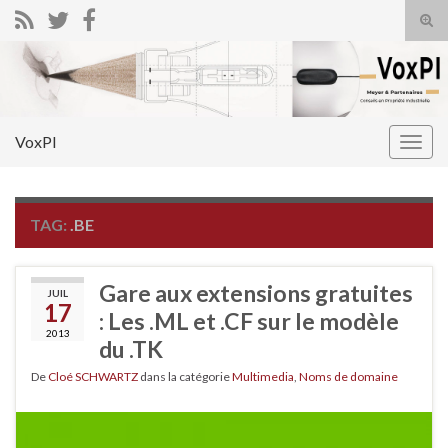
Tog
sear
Search for:
for
VoxPI
Togg
navig
TAG:
.BE
Gare aux extensions gratuites
JUIL
17
: Les .ML et .CF sur le modèle
2013
du .TK
De
Cloé SCHWARTZ
dans la catégorie
Multimedia
,
Noms de domaine