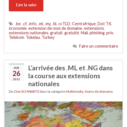
Lire la suite
.be
,
.cf
,
.info
,
.ml
,
.my
,
.tk
,
ccTLD
,
Centrafrique
,
Dot TK
,
économie
,
extension de nom de domaine
,
extensions
,
extensions nationales
,
gratuit
,
gratuité
,
Mali
,
phishing
,
prix
,
Telekom
,
Tokelau
,
Turkey
Faire un commentaire
L’arrivée des .ML et .NG dans
AVR
26
la course aux extensions
2013
nationales
De
Cloé SCHWARTZ
dans la catégorie
Multimedia
,
Noms de domaine