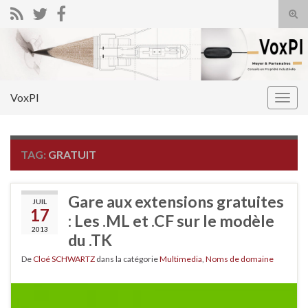
Tog
sear
Search for:
for
VoxPI
Togg
navig
TAG:
GRATUIT
Gare aux extensions gratuites
JUIL
17
: Les .ML et .CF sur le modèle
2013
du .TK
De
Cloé SCHWARTZ
dans la catégorie
Multimedia
,
Noms de domaine