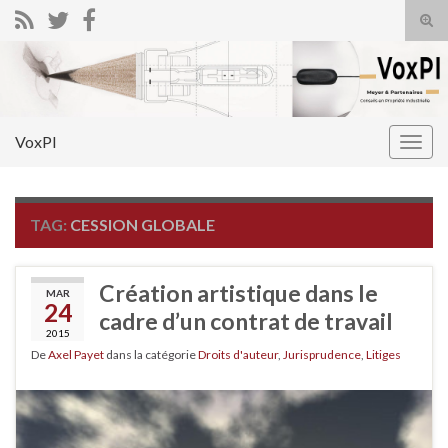
Tog
sear
Search for:
for
VoxPI
Togg
navig
TAG:
CESSION GLOBALE
Création artistique dans le
MAR
24
cadre d’un contrat de travail
2015
De
Axel Payet
dans la catégorie
Droits d'auteur
,
Jurisprudence
,
Litiges