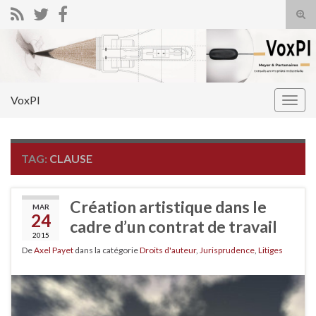
Tog
sear
Search for:
for
VoxPI
Togg
navig
TAG:
CLAUSE
Création artistique dans le
MAR
24
cadre d’un contrat de travail
2015
De
Axel Payet
dans la catégorie
Droits d'auteur
,
Jurisprudence
,
Litiges