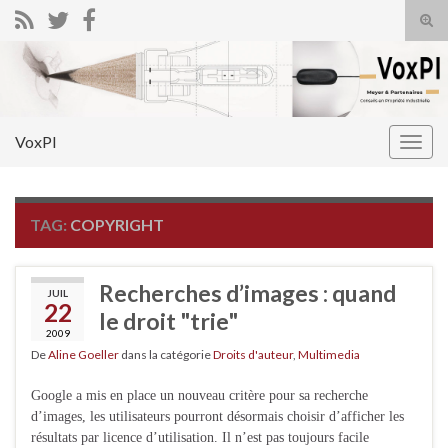
Tog
sear
Search for:
for
VoxPI
Togg
navig
TAG:
COPYRIGHT
Recherches d’images : quand
JUIL
22
le droit "trie"
2009
De
Aline Goeller
dans la catégorie
Droits d'auteur
,
Multimedia
Google a mis en place un nouveau critère pour sa recherche
d’images, les utilisateurs pourront désormais choisir d’afficher les
résultats par licence d’utilisation. Il n’est pas toujours facile