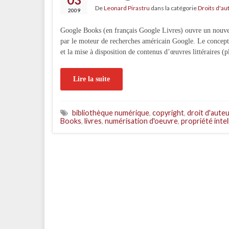
De
Leonard Pirastru
dans la catégorie
Droits d'au
2009
Google Books (en français Google Livres) ouvre un nouveau
par le moteur de recherches américain Google. Le concept 
et la mise à disposition de contenus d’œuvres littéraires 
Lire la suite
bibliothèque numérique
,
copyright
,
droit d'auteu
Books
,
livres
,
numérisation d'oeuvre
,
propriété intel