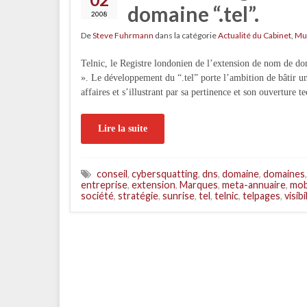
domaine “.tel”.
2008
De
Steve Fuhrmann
dans la catégorie
Actualité du Cabinet
,
Mu
Telnic, le Registre londonien de l’extension de nom de dom
». Le développement du “.tel” porte l’ambition de bâtir u
affaires et s’illustrant par sa pertinence et son ouvertur
Lire la suite
conseil
,
cybersquatting
,
dns
,
domaine
,
domaines
entreprise
,
extension
,
Marques
,
meta-annuaire
,
mob
société
,
stratégie
,
sunrise
,
tel
,
telnic
,
telpages
,
visibi