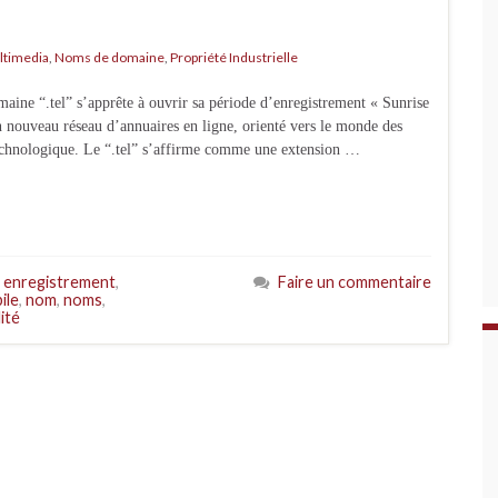
ltimedia
,
Noms de domaine
,
Propriété Industrielle
aine “.tel” s’apprête à ouvrir sa période d’enregistrement « Sunrise
n nouveau réseau d’annuaires en ligne, orienté vers le monde des
e technologique. Le “.tel” s’affirme comme une extension …
,
enregistrement
,
Faire un commentaire
ile
,
nom
,
noms
,
lité