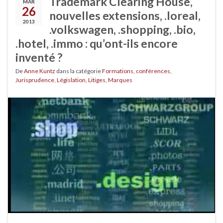
Trademark Clearing House,
MAR
26
nouvelles extensions, .loreal,
2013
.volkswagen, .shopping, .bio,
.hotel, .immo : qu’ont-ils encore
inventé ?
De
Anne Kuntz
dans la catégorie
Formations, conférences
,
Jurisprudence
,
Législation
,
Litiges
,
Marques