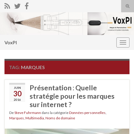
Tog
sear
Search for:
for
VoxPI
Togg
navig
TAG:
MARQUES
Présentation : Quelle
JUIN
30
stratégie pour les marques
2016
sur internet ?
De
Steve Fuhrmann
dans la catégorie
Données personnelles
,
Marques
,
Multimedia
,
Noms de domaine