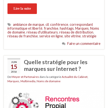
Lire la suite
ambiance de marque
,
cil
,
conférence
,
correspondant
informatique et liberté
,
franchise
,
hashtags
,
Marques
,
Noms
de domaine
,
réseau d'utilisateurs
,
réseau de distribution
,
réseau de franchise
,
service en ligne
,
site vitrine
,
stratégie
Faire un commentaire
Quelle stratégie pour les
JUIN
15
marques sur internet ?
2016
De
Meyer et Partenaires
dans la catégorie
Actualité du Cabinet
,
Marques
,
Multimedia
,
Noms de domaine