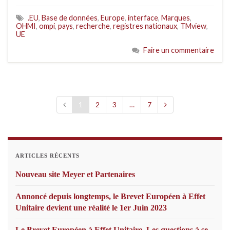
.EU
,
Base de données
,
Europe
,
interface
,
Marques
,
OHMI
,
ompi
,
pays
,
recherche
,
registres nationaux
,
TMview
,
UE
Faire un commentaire
1
2
3
…
7
ARTICLES RÉCENTS
Nouveau site Meyer et Partenaires
Annoncé depuis longtemps, le Brevet Européen à Effet
Unitaire devient une réalité le 1er Juin 2023
Le Brevet Européen à Effet Unitaire. Les questions à se