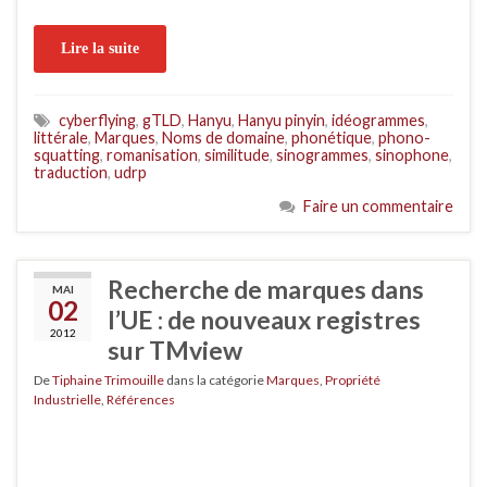
Lire la suite
cyberflying
,
gTLD
,
Hanyu
,
Hanyu pinyin
,
idéogrammes
,
littérale
,
Marques
,
Noms de domaine
,
phonétique
,
phono-
squatting
,
romanisation
,
similitude
,
sinogrammes
,
sinophone
,
traduction
,
udrp
Faire un commentaire
Recherche de marques dans
MAI
02
l’UE : de nouveaux registres
2012
sur TMview
De
Tiphaine Trimouille
dans la catégorie
Marques
,
Propriété
Industrielle
,
Références