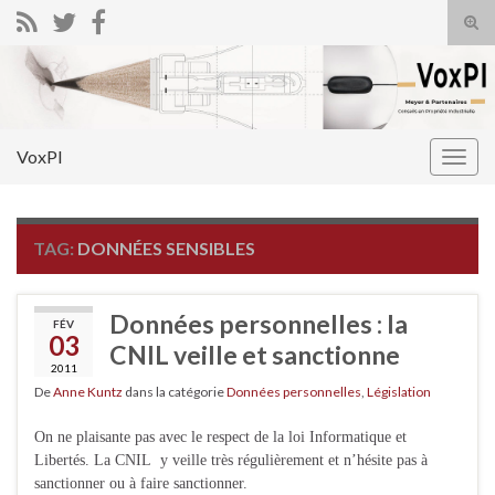
Tog
sear
Search for:
for
VoxPI
Togg
navig
TAG:
DONNÉES SENSIBLES
Données personnelles : la
FÉV
03
CNIL veille et sanctionne
2011
De
Anne Kuntz
dans la catégorie
Données personnelles
,
Législation
On ne plaisante pas avec le respect de la loi Informatique et
Libertés. La CNIL y veille très régulièrement et n’hésite pas à
sanctionner ou à faire sanctionner.