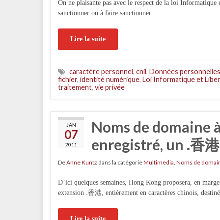
On ne plaisante pas avec le respect de la loi Informatique 
sanctionner ou à faire sanctionner.
Lire la suite
caractère personnel
,
cnil
,
Données personnelle
fichier
,
identité numérique
,
Loi Informatique et Libe
traitement
,
vie privée
Noms de domaine à
JAN
07
enregistré, un .香港 
2011
De
Anne Kuntz
dans la catégorie
Multimedia
,
Noms de domai
D’ici quelques semaines, Hong Kong proposera, en marge d
extension .香港, entièrement en caractères chinois, destinée
Lire la suite