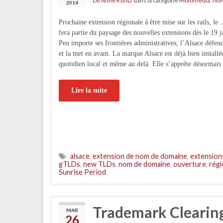
De
Anne Kuntz
dans la catégorie
Multimedia
,
Nom
2014
Prochaine extension régionale à être mise sur les rails, 
fera partie du paysage des nouvelles extensions dès le 19 
Peu importe ses frontières administratives, l’Alsace défend
et la met en avant. La marque Alsace est déjà bien installé
quotidien local et même au delà. Elle s’apprête désormai
Lire la suite
alsace
,
extension de nom de domaine
,
extension
gTLDs
,
new TLDs
,
nom de domaine
,
ouverture
,
régi
Sunrise Period
Trademark Clearing
MAR
26