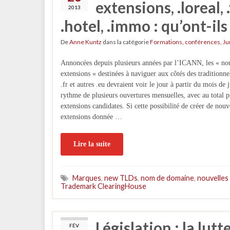
extensions, .loreal,
2013
.hotel, .immo : qu’ont-il
De
Anne Kuntz
dans la catégorie
Formations, conférences
,
Ju
Annoncées depuis plusieurs années par l’ICANN, les « no
extensions « destinées à naviguer aux côtés des traditionne
.fr et autres .eu devraient voir le jour à partir du mois de
rythme de plusieurs ouvertures mensuelles, avec au total 
extensions candidates. Si cette possibilité de créer de nouv
extensions donnée …
Lire la suite
Marques
,
new TLDs
,
nom de domaine
,
nouvelles
Trademark ClearingHouse
Législation : la lut
FÉV