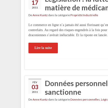
17
matière de médicam
2011
De
Anne Kuntz
dans la catégorie
Propriété Industrielle
Le commerce en ligne n’a jamais été aussi florissant qu’
contrefaits. Au regard des risques engendrés à la fois pou
draconiennes s’avérait inéluctable. Et la riposte est lancé
Lire la suite
Données personnelle
FÉV
03
sanctionne
2011
De
Anne Kuntz
dans la catégorie
Données personnelles
,
Légis