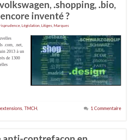
 .volkswagen, .shopping, .bio,
s encore inventé ?
risprudence
,
Législation
,
Litiges
,
Marques
uvelles
ls .com, .net,
 juin 2013 à un
près de 1300
elles
 extensions
,
TMCH
,
1 Commentaire
te anti-contrefaçon en