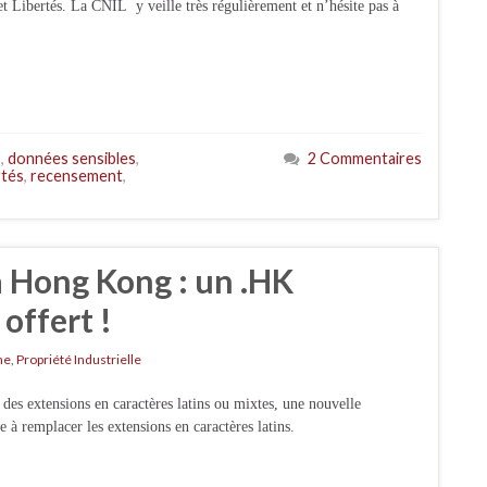
et Libertés. La CNIL y veille très régulièrement et n’hésite pas à
s
,
données sensibles
,
2 Commentaires
rtés
,
recensement
,
 Hong Kong : un .HK
offert !
ne
,
Propriété Industrielle
es extensions en caractères latins ou mixtes, une nouvelle
 à remplacer les extensions en caractères latins.