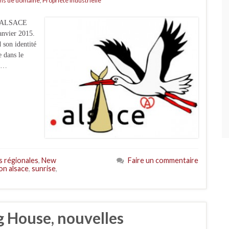
s de domaine
,
Propriété Industrielle
le .ALSACE
janvier 2015.
 son identité
e dans le
s …
s régionales
,
New
Faire un commentaire
on alsace
,
sunrise
,
 House, nouvelles