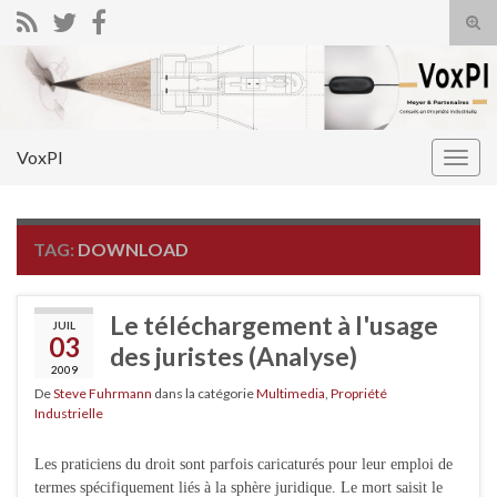
Tog
sear
Search for:
for
VoxPI
Togg
navig
TAG:
DOWNLOAD
Le téléchargement à l'usage
JUIL
03
des juristes (Analyse)
2009
De
Steve Fuhrmann
dans la catégorie
Multimedia
,
Propriété
Industrielle
Les praticiens du droit sont parfois caricaturés pour leur emploi de
termes spécifiquement liés à la sphère juridique. Le mort saisit le