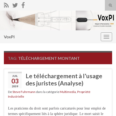
Tog
sear
Search for:
for
VoxPI
Togg
navig
TAG:
TÉLÉCHARGEMENT MONTANT
Le téléchargement à l'usage
JUIL
03
des juristes (Analyse)
2009
De
Steve Fuhrmann
dans la catégorie
Multimedia
,
Propriété
Industrielle
Les praticiens du droit sont parfois caricaturés pour leur emploi de
termes spécifiquement liés à la sphère juridique. Le mort saisit le