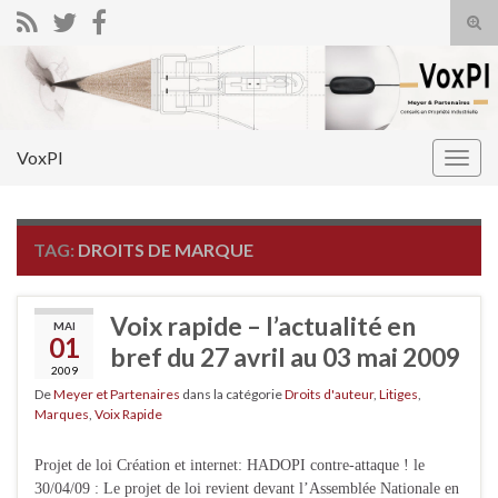
Tog
sear
Search for:
for
VoxPI
Togg
navig
TAG:
DROITS DE MARQUE
Voix rapide – l’actualité en
MAI
01
bref du 27 avril au 03 mai 2009
2009
De
Meyer et Partenaires
dans la catégorie
Droits d'auteur
,
Litiges
,
Marques
,
Voix Rapide
Projet de loi Création et internet: HADOPI contre-attaque ! le
30/04/09 : Le projet de loi revient devant l’Assemblée Nationale en