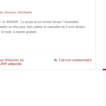
ges
,
Marques
,
Voix Rapide
! le 30/04/09 : Le projet de loi revient devant l’Assemblée
bler ses élus pour faire oublier le camouflet du 9 avril dernier,
ur le fond, la riposte graduée …
sur l'internet
,
loi
Faire un commentaire
UMP
,
wikipedia