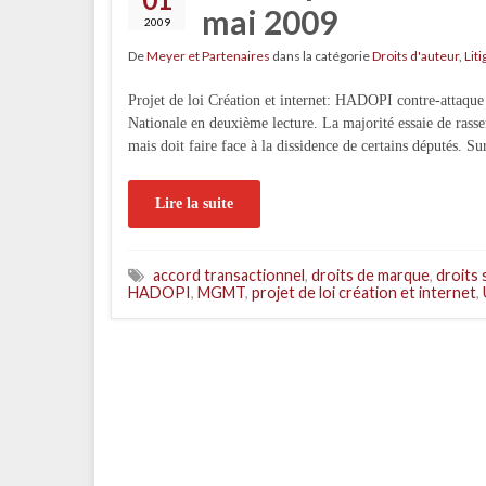
mai 2009
2009
De
Meyer et Partenaires
dans la catégorie
Droits d'auteur
,
Liti
Projet de loi Création et internet: HADOPI contre-attaque 
Nationale en deuxième lecture. La majorité essaie de rassem
mais doit faire face à la dissidence de certains députés. S
Lire la suite
accord transactionnel
,
droits de marque
,
droits 
HADOPI
,
MGMT
,
projet de loi création et internet
,