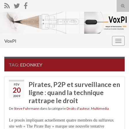
Tog
sear
Search for:
for
VoxPI
Togg
navig
TAG:
EDONKEY
Pirates, P2P et surveillance en
FÉV
20
ligne : quand la technique
2009
rattrape le droit
De
Steve Fuhrmann
dans la catégorie
Droits d'auteur
,
Multimedia
Le procès impliquant actuellement quatre membres du sulfureux
site web « The Pirate Bay » marque une nouvelle tentative