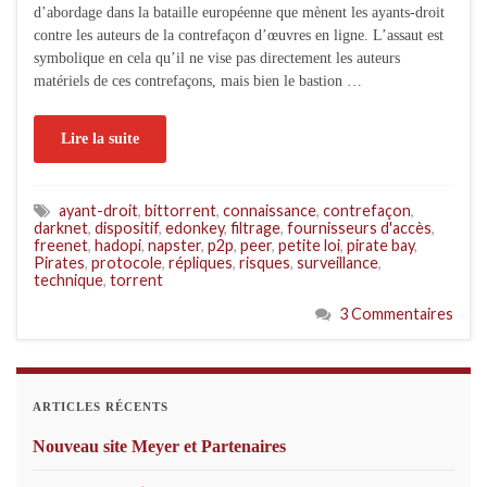
d’abordage dans la bataille européenne que mènent les ayants-droit
contre les auteurs de la contrefaçon d’œuvres en ligne. L’assaut est
symbolique en cela qu’il ne vise pas directement les auteurs
matériels de ces contrefaçons, mais bien le bastion …
Lire la suite
ayant-droit
,
bittorrent
,
connaissance
,
contrefaçon
,
darknet
,
dispositif
,
edonkey
,
filtrage
,
fournisseurs d'accès
,
freenet
,
hadopi
,
napster
,
p2p
,
peer
,
petite loi
,
pirate bay
,
Pirates
,
protocole
,
répliques
,
risques
,
surveillance
,
technique
,
torrent
3 Commentaires
ARTICLES RÉCENTS
Nouveau site Meyer et Partenaires