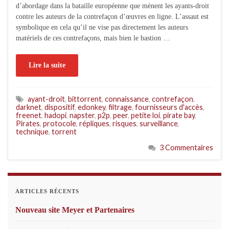
d’abordage dans la bataille européenne que mènent les ayants-droit
contre les auteurs de la contrefaçon d’œuvres en ligne. L’assaut est
symbolique en cela qu’il ne vise pas directement les auteurs
matériels de ces contrefaçons, mais bien le bastion …
Lire la suite
ayant-droit
,
bittorrent
,
connaissance
,
contrefaçon
,
darknet
,
dispositif
,
edonkey
,
filtrage
,
fournisseurs d'accès
,
freenet
,
hadopi
,
napster
,
p2p
,
peer
,
petite loi
,
pirate bay
,
Pirates
,
protocole
,
répliques
,
risques
,
surveillance
,
technique
,
torrent
3 Commentaires
ARTICLES RÉCENTS
Nouveau site Meyer et Partenaires