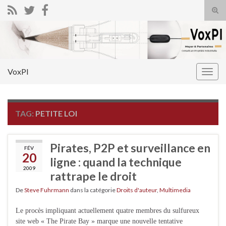
Tog
sear
Search for:
for
VoxPI
Togg
navig
TAG:
PETITE LOI
Pirates, P2P et surveillance en
FÉV
20
ligne : quand la technique
2009
rattrape le droit
De
Steve Fuhrmann
dans la catégorie
Droits d'auteur
,
Multimedia
Le procès impliquant actuellement quatre membres du sulfureux
site web « The Pirate Bay » marque une nouvelle tentative