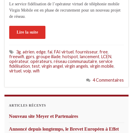
Le service fidélisation de l’opérateur virtuel de téléphonie mobile
Virgin Mobile est en phase de recrutement pour un nouveau projet
de réseau.
Lire la suite
3g
,
aérien
,
edge
,
fai
,
FAI virtuel
,
fournisseur
,
free
,
freewifi
,
gprs
,
groupe iliade
,
hotspot
,
lancement
,
LCEN
,
opérateur
,
opérateurs
,
réseau communautaire
,
service
fidélisation
,
test
,
virgin angel
,
virgin angels
,
virgin mobile
,
virtuel
,
voip
,
wifi
4 Commentaires
ARTICLES RÉCENTS
Nouveau site Meyer et Partenaires
Annoncé depuis longtemps, le Brevet Européen à Effet