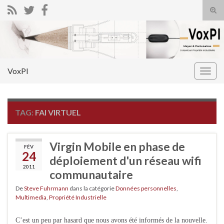
Tog
sear
Search for:
for
VoxPI
Togg
navig
TAG:
FAI VIRTUEL
Virgin Mobile en phase de
FÉV
24
déploiement d'un réseau wifi
2011
communautaire
De
Steve Fuhrmann
dans la catégorie
Données personnelles
,
Multimedia
,
Propriété Industrielle
C’est un peu par hasard que nous avons été informés de la nouvelle.