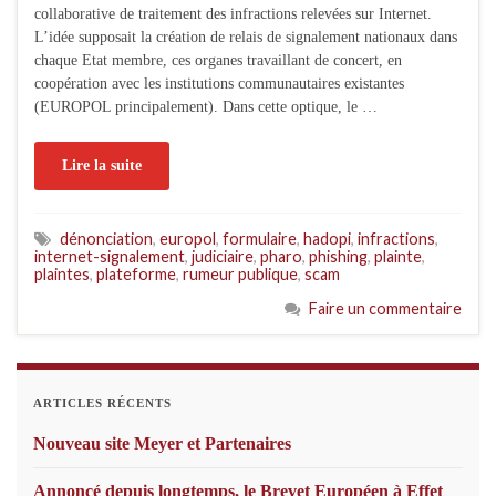
collaborative de traitement des infractions relevées sur Internet.
L’idée supposait la création de relais de signalement nationaux dans
chaque Etat membre, ces organes travaillant de concert, en
coopération avec les institutions communautaires existantes
(EUROPOL principalement). Dans cette optique, le …
Lire la suite
dénonciation
,
europol
,
formulaire
,
hadopi
,
infractions
,
internet-signalement
,
judiciaire
,
pharo
,
phishing
,
plainte
,
plaintes
,
plateforme
,
rumeur publique
,
scam
Faire un commentaire
ARTICLES RÉCENTS
Nouveau site Meyer et Partenaires
Annoncé depuis longtemps, le Brevet Européen à Effet