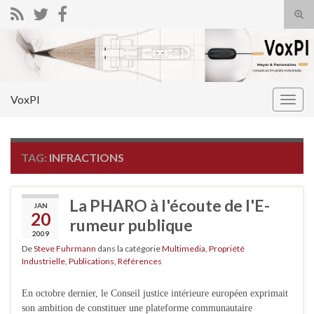
Tog
sear
Search for:
for
VoxPI
Togg
navig
TAG:
INFRACTIONS
La PHARO à l'écoute de l'E-
JAN
20
rumeur publique
2009
De
Steve Fuhrmann
dans la catégorie
Multimedia
,
Propriété
Industrielle
,
Publications
,
Références
En octobre dernier, le Conseil justice intérieure européen exprimait
son ambition de constituer une plateforme communautaire