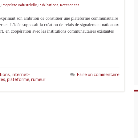
,
Propriété Industrielle
,
Publications
,
Références
n exprimait son ambition de constituer une plateforme communautaire
ternet. L’idée supposait la création de relais de signalement nationaux
t, en coopération avec les institutions communautaires existantes
ctions
,
internet-
Faire un commentaire
tes
,
plateforme
,
rumeur