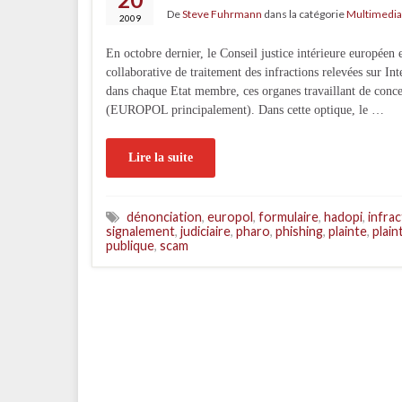
De
Steve Fuhrmann
dans la catégorie
Multimedia
2009
En octobre dernier, le Conseil justice intérieure europée
collaborative de traitement des infractions relevées sur In
dans chaque Etat membre, ces organes travaillant de concer
(EUROPOL principalement). Dans cette optique, le …
Lire la suite
dénonciation
,
europol
,
formulaire
,
hadopi
,
infra
signalement
,
judiciaire
,
pharo
,
phishing
,
plainte
,
plain
publique
,
scam