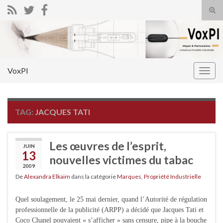
Tog
sear
Search for:
for
VoxPI
Togg
navig
TAG:
JACQUES TATI
Les œuvres de l’esprit,
JUIN
13
nouvelles victimes du tabac
2009
De
Alexandra Elkaim
dans la catégorie
Marques
,
Propriété Industrielle
Quel soulagement, le 25 mai dernier, quand l’Autorité de régulation
professionnelle de la publicité (ARPP) a décidé que Jacques Tati et
Coco Chanel pouvaient « s’afficher » sans censure, pipe à la bouche