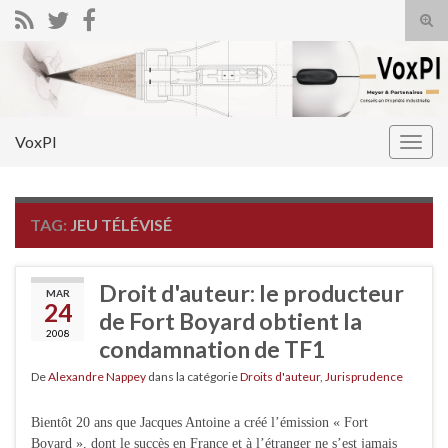
Tog
sear
Search for:
for
VoxPI
Togg
navig
TAG:
JEU TÉLÉVISÉ
Droit d'auteur: le producteur
MAR
24
de Fort Boyard obtient la
2008
condamnation de TF1
De
Alexandre Nappey
dans la catégorie
Droits d'auteur
,
Jurisprudence
Bientôt 20 ans que Jacques Antoine a créé l’émission « Fort
Boyard », dont le succès en France et à l’étranger ne s’est jamais