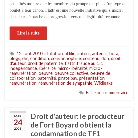
actualités montre que les membres du groupe ont plus d’un type de
boulet à leur canon. Flattr est une nouvelle initiative qui s’inscrit
dans leur démarche de progression vers une légitimité reconnue.
Lire la suite
12 août 2010
,
affiliation
,
affilié
,
auteur
,
auteurs
,
beta
,
blogs
,
clic
,
condition
,
consonnophilie
,
contenu
,
don
,
droit
d'auteur
,
droit de paternité
,
flattr
,
fraude au clic
,
indépendance
,
libéralité
,
micro-libéralité
,
micro-
rémunération
,
oeuvre
,
oeuvre collective
,
oeuvre de
collaboration
,
paternité
,
pirate bay
,
présentation
,
rémunération
,
rémunération de sympathie
,
Wikileaks
Faire un commentaire
Droit d'auteur: le producteur
MAR
24
de Fort Boyard obtient la
2008
condamnation de TF1