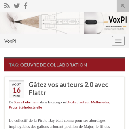
Tog
sear
Search for:
for
VoxPI
Togg
navig
TAG:
OEUVRE DE COLLABORATION
Gâtez vos auteurs 2.0 avec
AOÛT
16
Flattr
2010
De
Steve Fuhrmann
dans la catégorie
Droits d'auteur
,
Multimedia
,
Propriété Industrielle
Le collectif de la Pirate Bay était connu pour ses abordages
impitoyables des galions arborant pavillon de Major, le fil des