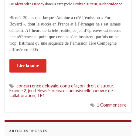
De
Alexandre Nappey
dans la catégorie
Droits d'auteur
,
Jurisprudence
Bientôt 20 ans que Jacques Antoine a créé l’émission « Fort
Boyard », dont le succès en France et à l’étranger ne s’est jamais
démenti. A l’heure de la télé-réalité, ce jeu d’épreuves est devenu
une référence au point que certains s’en inspirent, parfois un peu
trop. Estimant qu’une séquence de l’émission 1ère Compagnie
diffusée en 2005 …
Lire la suite
concurrence déloyale
,
contrefaçon
,
droit d'auteur
,
France 2
,
jeu télévisé
,
oeuvre audiovisuelle
,
oeuvre de
collaboration
,
TF1
1 Commentaire
ARTICLES RÉCENTS