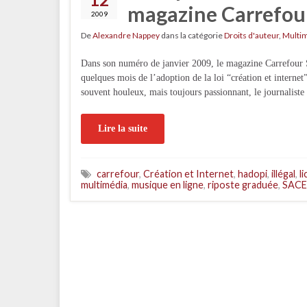
magazine Carrefour
2009
De
Alexandre Nappey
dans la catégorie
Droits d'auteur
,
Multi
Dans son numéro de janvier 2009, le magazine Carrefour Sa
quelques mois de l’adoption de la loi “création et internet
souvent houleux, mais toujours passionnant, le journali
Lire la suite
carrefour
,
Création et Internet
,
hadopi
,
illégal
,
l
multimédia
,
musique en ligne
,
riposte graduée
,
SAC