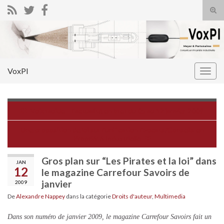
Tog
sear
Search for:
for
VoxPI
Togg
navig
Voix rapide – l'actualité en bref du 05 au 12 janvier 2009
Une proposition de loi sur l’unification Avocats/Conseils en
Propriété Industrielle
Gros plan sur “Les Pirates et la loi” dans
JAN
12
le magazine Carrefour Savoirs de
janvier
2009
De
Alexandre Nappey
dans la catégorie
Droits d'auteur
,
Multimedia
Dans son numéro de janvier 2009, le magazine Carrefour Savoirs fait un