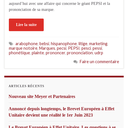
aujourd’hui avec une affaire qui concerne le géant PEPSI et la
prononciation de sa marque.
Lire la suite
arabophone
,
bebsi
,
hispanophone
,
litige
,
marketing
,
marque notoire
,
Marques
,
pecsi
,
PEPSI
,
pesci
,
pessi
,
phonétique
,
plainte
,
prononcer
,
prononciation
,
udrp
Faire un commentaire
ARTICLES RÉCENTS
Nouveau site Meyer et Partenaires
Annoncé depuis longtemps, le Brevet Européen à Effet
Unitaire devient une réalité le 1er Juin 2023
Le Brevet Européen à Effet Unitaire. Les questions à se