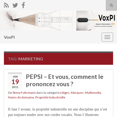
Tog
sear
Search for:
for
VoxPI
Togg
navig
TAG:
MARKETING
PEPSI – Et vous, comment le
JAN
19
prononcez vous ?
2011
De
Steve Fuhrmann
dans la catégorie
Litiges
,
Marques
,
Multimedia
,
Noms de domaine
,
Propriété Industrielle
Il faut l’avouer, la propriété industrielle est une discipline qui n’est
pas toujours tendre avec nos cordes vocales. Nous l’illustrons