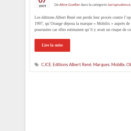
De
Aline Goeller
dans la catégorie
Jurisprudence
2009
Les éditions Albert René ont perdu leur procès contre l’o
1997, qu’Orange déposa la marque « Mobilix » auprès de 
poursuites car elles estimaient qu’il y avait un risque de 
Lire la suite
CJCE
,
Editions Albert René
,
Marques
,
Mobilix
,
Ob