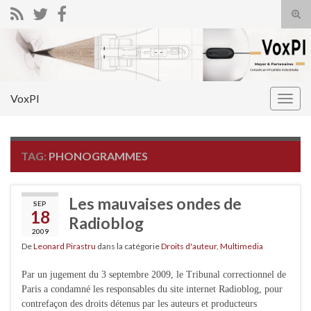
Tog
sear
Search for:
for
VoxPI
Togg
navig
TAG:
PHONOGRAMMES
Les mauvaises ondes de
SEP
18
Radioblog
2009
De
Leonard Pirastru
dans la catégorie
Droits d'auteur
,
Multimedia
Par un jugement du 3 septembre 2009, le Tribunal correctionnel de
Paris a condamné les responsables du site internet Radioblog, pour
contrefaçon des droits détenus par les auteurs et producteurs