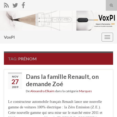
Tog
sear
Search for:
for
VoxPI
Togg
navig
TAG:
PRÉNOM
Dans la famille Renault, on
NOV
27
demande Zoé
2009
De
Alexandra Elkaim
dans la catégorie
Marques
Le constructeur automobile français Renault lance une nouvelle
gamme de voitures 100% électrique : la Zéro Emission (Z.E.).
Cette nouvelle gamme qui sera mise sur le marché entre 2011 et