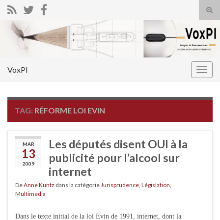
Tog
sear
Search for:
for
VoxPI
Togg
navig
TAG:
RÉFORME LOI EVIN
Les députés disent OUI à la
MAR
13
publicité pour l’alcool sur
2009
internet
De
Anne Kuntz
dans la catégorie
Jurisprudence
,
Législation
,
Multimedia
Dans le texte initial de la loi Evin de 1991, internet, dont la