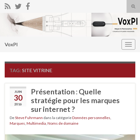
Tog
sear
Search for:
for
VoxPI
Togg
navig
TAG:
SITE VITRINE
Présentation : Quelle
JUIN
30
stratégie pour les marques
2016
sur internet ?
De
Steve Fuhrmann
dans la catégorie
Données personnelles
,
Marques
,
Multimedia
,
Noms de domaine