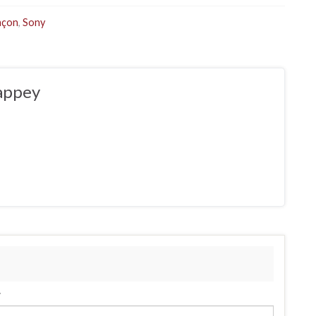
façon
,
Sony
appey
.