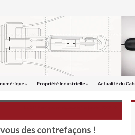
u numérique
Propriété Industrielle
Actualité du Cab
La CIB 9 entrera en vigueur le 1er janvier 2009
-vous des contrefaçons !