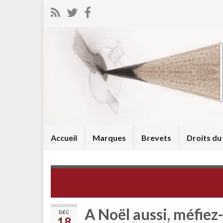
Accueil
Marques
Brevets
Droits d
Un nouveau president pour l'Office Europeen des
Brevets
A Noël aussi, méfiez
DÉC
18