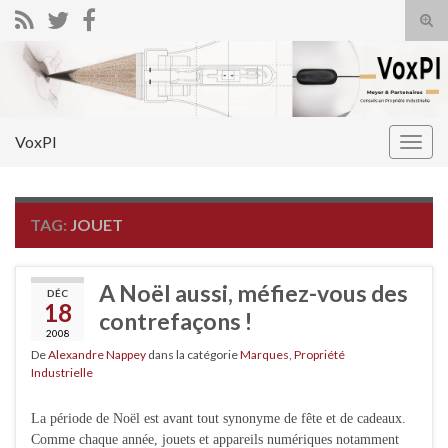
Tog
sear
Search for:
for
VoxPI
Togg
navig
TAG:
JOUET
A Noël aussi, méfiez-vous des
DÉC
18
contrefaçons !
2008
De
Alexandre Nappey
dans la catégorie
Marques
,
Propriété
Industrielle
La période de Noël est avant tout synonyme de fête et de cadeaux.
Comme chaque année, jouets et appareils numériques notamment