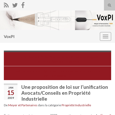
Tog
sear
Search for:
for
VoxPI
Togg
navig
Gros plan sur “Les Pirates et la loi” dans le magazine
Carrefour Savoirs de janvier
Twitter entonne déjà un air triomphal dans le monde du
microblogging
Une proposition de loi sur l’unification
JAN
15
Avocats/Conseils en Propriété
Industrielle
2009
De
Meyer et Partenaires
dans la catégorie
Propriété Industrielle