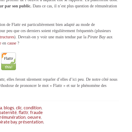
ur par son public.
Dans ce cas, il n’est plus question de rémunération
tion de Flattr est particulièrement bien adapté au mode de
ur peu que ces derniers soient régulièrement fréquentés (plusieurs
tructures
). Devrait-on y voir une main tendue par la
Pirate Bay
aux
e
en
cause
?
ttr, elles feront sûrement reparler d’elles d’ici peu. De notre côté nous
rthodoxe de prononcer le mot « Flattr » et sur le phénomène des
a
,
blogs
,
clic
,
condition
,
paternité
,
flattr
,
fraude
-rémunération
,
oeuvre
,
pirate bay
,
présentation
,