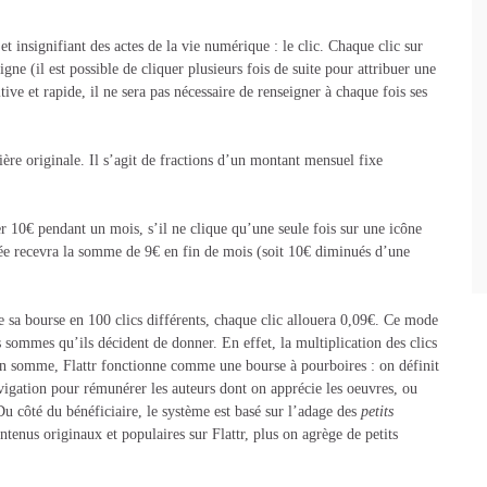
et insignifiant des actes de la vie numérique : le clic. Chaque clic sur
igne (il est possible de cliquer plusieurs fois de suite pour attribuer une
ve et rapide, il ne sera pas nécessaire de renseigner à chaque fois ses
ère originale. Il s’agit de fractions d’un montant mensuel fixe
er 10€ pendant un mois, s’il ne clique qu’une seule fois sur une icône
rnée recevra la somme de 9€ en fin de mois (soit 10€ diminués d’une
de sa bourse en 100 clics différents, chaque clic allouera 0,09€. Ce mode
s sommes qu’ils décident de donner. En effet, la multiplication des clics
 En somme, Flattr fonctionne comme une bourse à pourboires : on définit
vigation pour rémunérer les auteurs dont on apprécie les oeuvres, ou
u côté du bénéficiaire, le système est basé sur l’adage des
petits
ntenus originaux et populaires sur Flattr, plus on agrège de petits