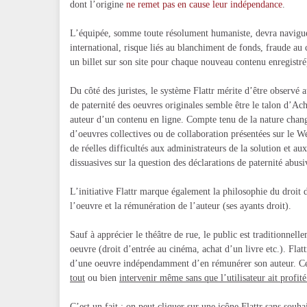
dont l’origine
ne remet pas en cause leur indépendance
.
L’équipée, somme toute résolument humaniste, devra naviguer
international, risque liés au blanchiment de fonds, fraude au
un billet sur son site pour chaque nouveau contenu enregistré
Du côté des juristes, le système Flattr mérite d’être observ
de paternité des oeuvres originales semble être le talon d’Ach
auteur d’un contenu en ligne. Compte tenu de la nature cha
d’oeuvres collectives ou de collaboration présentées sur le 
de réelles difficultés aux administrateurs de la solution et a
dissuasives sur la question des déclarations de paternité abu
L’initiative Flattr marque également la philosophie du droit 
l’oeuvre et la rémunération de l’auteur (ses ayants droit).
Sauf à apprécier le théâtre de rue, le public est traditionnel
oeuvre (droit d’entrée au cinéma, achat d’un livre etc.). Flat
d’une oeuvre indépendamment d’en rémunérer son auteur. C
tout
ou bien
intervenir même sans que l’utilisateur ait profit
C’est un fait : on peut cliquer sur une icône Flattr sans souha