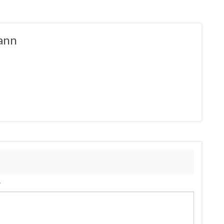
ann
.