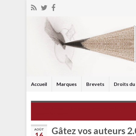
Accueil
Marques
Brevets
Droits d
Pour Google, les marques sont des mots-clés
comme les autres
Gâtez vos auteurs 2.
AOÛT
16