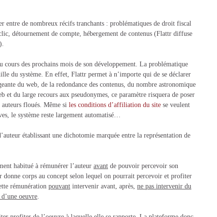
 entre de nombreux récifs tranchants : problématiques de droit fiscal
 clic, détournement de compte, hébergement de contenus (Flattr diffuse
).
é au cours des prochains mois de son développement. La problématique
ille du système. En effet, Flattr permet à n’importe qui de se déclarer
ngeante du web, de la redondance des contenus, du nombre astronomique
Web et du large recours aux pseudonymes, ce paramètre risquera de poser
ux auteurs floués. Même si
les conditions d’affiliation du site
se veulent
sives, le système reste largement automatisé…
d’auteur établissant une dichotomie marquée entre la représentation de
lement habitué à rémunérer l’auteur
avant
de pouvoir percevoir son
tr donne corps au concept selon lequel on pourrait percevoir et profiter
ette rémunération
pouvant
intervenir avant, après,
ne pas intervenir du
é d’une oeuvre
.
iter profiter de l’oeuvre à laquelle elle se rapporte. La plateforme donc