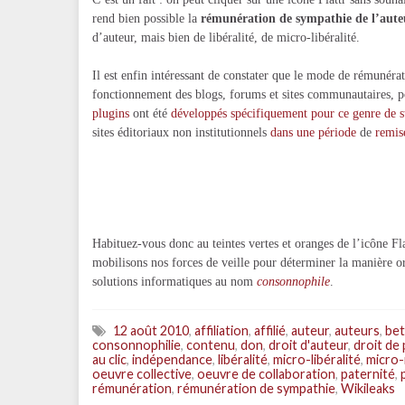
rend bien possible la
rémunération de sympathie de l’aute
d’auteur, mais bien de libéralité, de micro-libéralité.
Il est enfin intéressant de constater que le mode de rémunéra
fonctionnement des blogs, forums et sites communautaires, po
plugins
ont été
développés spécifiquement pour ce genre de s
sites éditoriaux non institutionnels
dans
une
période
de
remis
Habituez-vous donc au teintes vertes et oranges de l’icône Fla
mobilisons nos forces de veille pour déterminer la manière o
solutions informatiques au nom
consonnophile
.
12 août 2010
,
affiliation
,
affilié
,
auteur
,
auteurs
,
bet
consonnophilie
,
contenu
,
don
,
droit d'auteur
,
droit de 
au clic
,
indépendance
,
libéralité
,
micro-libéralité
,
micro
oeuvre collective
,
oeuvre de collaboration
,
paternité
,
rémunération
,
rémunération de sympathie
,
Wikileaks