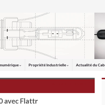
u numérique
Propriété Industrielle
Actualité du Cab
Flattr s'affiche hors ligne
0 avec Flattr