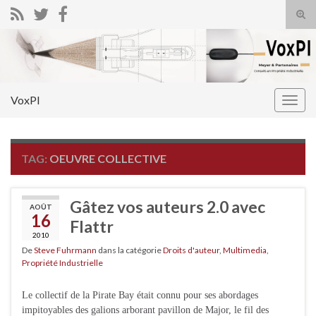
Tog
sear
Search for:
for
VoxPI
Togg
navig
TAG:
OEUVRE COLLECTIVE
Gâtez vos auteurs 2.0 avec
AOÛT
16
Flattr
2010
De
Steve Fuhrmann
dans la catégorie
Droits d'auteur
,
Multimedia
,
Propriété Industrielle
Le collectif de la Pirate Bay était connu pour ses abordages
impitoyables des galions arborant pavillon de Major, le fil des