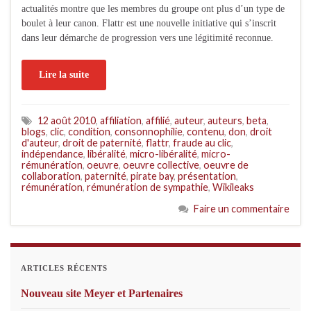
actualités montre que les membres du groupe ont plus d’un type de
boulet à leur canon. Flattr est une nouvelle initiative qui s’inscrit
dans leur démarche de progression vers une légitimité reconnue.
Lire la suite
12 août 2010
,
affiliation
,
affilié
,
auteur
,
auteurs
,
beta
,
blogs
,
clic
,
condition
,
consonnophilie
,
contenu
,
don
,
droit
d'auteur
,
droit de paternité
,
flattr
,
fraude au clic
,
indépendance
,
libéralité
,
micro-libéralité
,
micro-
rémunération
,
oeuvre
,
oeuvre collective
,
oeuvre de
collaboration
,
paternité
,
pirate bay
,
présentation
,
rémunération
,
rémunération de sympathie
,
Wikileaks
Faire un commentaire
ARTICLES RÉCENTS
Nouveau site Meyer et Partenaires