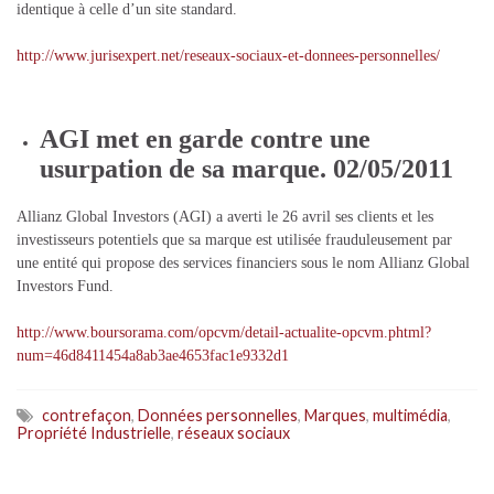
identique à celle d’un site standard.
http://www.jurisexpert.net/reseaux-sociaux-et-donnees-personnelles/
AGI met en garde contre une
usurpation de sa marque. 02/05/2011
Allianz Global Investors (AGI) a averti le 26 avril ses clients et les
investisseurs potentiels que sa marque est utilisée frauduleusement par
une entité qui propose des services financiers sous le nom Allianz Global
Investors Fund.
http://www.boursorama.com/opcvm/detail-actualite-opcvm.phtml?
num=46d8411454a8ab3ae4653fac1e9332d1
contrefaçon
,
Données personnelles
,
Marques
,
multimédia
,
Propriété Industrielle
,
réseaux sociaux