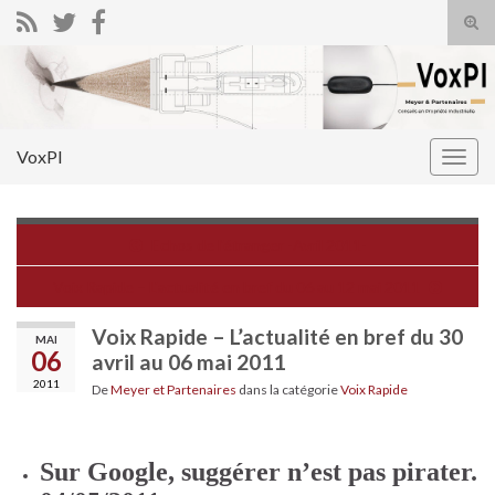
Tog
sear
Search for:
for
VoxPI
Togg
navig
Echos de l'étranger -Avril 2011-
Voix Rapide – L'actualité en bref du 06 au 12 mai 2011
Voix Rapide – L’actualité en bref du 30
MAI
06
avril au 06 mai 2011
2011
De
Meyer et Partenaires
dans la catégorie
Voix Rapide
Sur Google, suggérer n’est pas pirater.