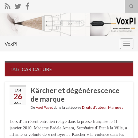
Tog
sear
Search for:
for
VoxPI
Togg
navig
TAG:
CARICATURE
Kärcher et dégénérescence
JAN
26
de marque
2010
De
Axel Payet
dans la catégorie
Droits d'auteur
,
Marques
Lors d’un récent entretien relayé dans la presse française le 11
janvier 2010, Madame Fadela Amara, Secrétaire d’Etat à la Ville, a
affirmé sa volonté de « nettoyer au Kärcher » la violence dans les