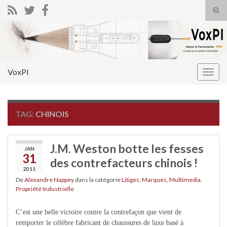
Tog
sear
Search for:
for
VoxPI
Togg
navig
TAG:
CHINOIS
J.M. Weston botte les fesses
JAN
31
des contrefacteurs chinois !
2011
De
Alexandre Nappey
dans la catégorie
Litiges
,
Marques
,
Multimedia
,
Propriété Industrielle
C’est une belle victoire contre la contrefaçon que vient de
remporter le célèbre fabricant de chaussures de luxe basé à