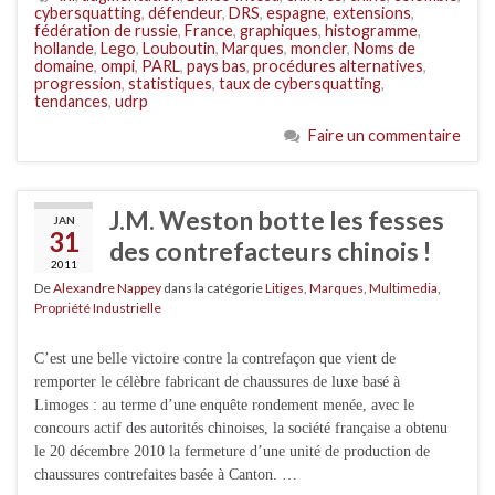
cybersquatting
,
défendeur
,
DRS
,
espagne
,
extensions
,
fédération de russie
,
France
,
graphiques
,
histogramme
,
hollande
,
Lego
,
Louboutin
,
Marques
,
moncler
,
Noms de
domaine
,
ompi
,
PARL
,
pays bas
,
procédures alternatives
,
progression
,
statistiques
,
taux de cybersquatting
,
tendances
,
udrp
Faire un commentaire
J.M. Weston botte les fesses
JAN
31
des contrefacteurs chinois !
2011
De
Alexandre Nappey
dans la catégorie
Litiges
,
Marques
,
Multimedia
,
Propriété Industrielle
C’est une belle victoire contre la contrefaçon que vient de
remporter le célèbre fabricant de chaussures de luxe basé à
Limoges : au terme d’une enquête rondement menée, avec le
concours actif des autorités chinoises, la société française a obtenu
le 20 décembre 2010 la fermeture d’une unité de production de
chaussures contrefaites basée à Canton. …