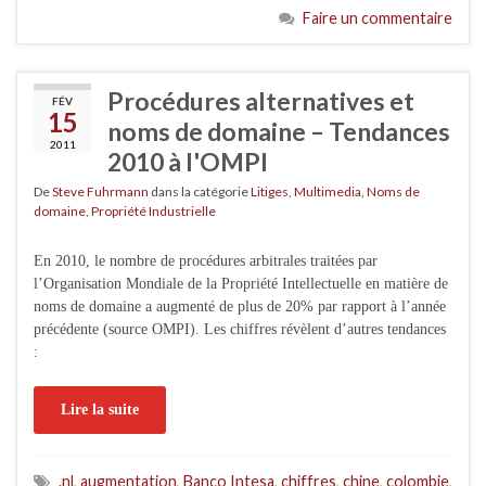
Faire un commentaire
Procédures alternatives et
FÉV
15
noms de domaine – Tendances
2011
2010 à l'OMPI
De
Steve Fuhrmann
dans la catégorie
Litiges
,
Multimedia
,
Noms de
domaine
,
Propriété Industrielle
En 2010, le nombre de procédures arbitrales traitées par
l’Organisation Mondiale de la Propriété Intellectuelle en matière de
noms de domaine a augmenté de plus de 20% par rapport à l’année
précédente (source OMPI). Les chiffres révèlent d’autres tendances
:
Lire la suite
.nl
,
augmentation
,
Banco Intesa
,
chiffres
,
chine
,
colombie
,