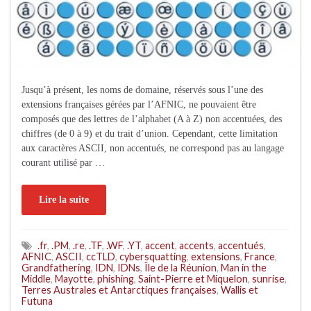
Jusqu’à présent, les noms de domaine, réservés sous l’une des
extensions françaises gérées par l’AFNIC, ne pouvaient être
composés que des lettres de l’alphabet (A à Z) non accentuées, des
chiffres (de 0 à 9) et du trait d’union. Cependant, cette limitation
aux caractères ASCII, non accentués, ne correspond pas au langage
courant utilisé par …
Lire la suite
.fr
,
.PM
,
.re
,
.TF
,
.WF
,
.YT
,
accent
,
accents
,
accentués
,
AFNIC
,
ASCII
,
ccTLD
,
cybersquatting
,
extensions
,
France
,
Grandfathering
,
IDN
,
IDNs
,
Île de la Réunion
,
Man in the
Middle
,
Mayotte
,
phishing
,
Saint-Pierre et Miquelon
,
sunrise
,
Terres Australes et Antarctiques françaises
,
Wallis et
Futuna