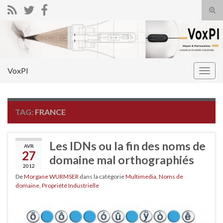
Tog
sear
Search for:
for
VoxPI
Togg
navig
TAG:
FRANCE
Les IDNs ou la fin des noms de
AVR
27
domaine mal orthographiés
2012
De
Morgane WURMSER
dans la catégorie
Multimedia
,
Noms de
domaine
,
Propriété Industrielle