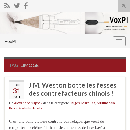
Tog
sear
Search for:
for
VoxPI
Togg
navig
TAG:
LIMOGE
J.M. Weston botte les fesses
JAN
31
des contrefacteurs chinois !
2011
De
Alexandre Nappey
dans la catégorie
Litiges
,
Marques
,
Multimedia
,
Propriété Industrielle
C’est une belle victoire contre la contrefaçon que vient de
remporter le célèbre fabricant de chaussures de luxe basé à