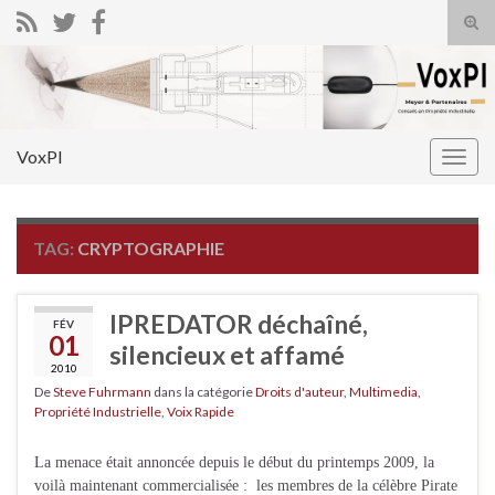
Tog
sear
Search for:
for
VoxPI
Togg
navig
TAG:
CRYPTOGRAPHIE
IPREDATOR déchaîné,
FÉV
01
silencieux et affamé
2010
De
Steve Fuhrmann
dans la catégorie
Droits d'auteur
,
Multimedia
,
Propriété Industrielle
,
Voix Rapide
La menace était annoncée depuis le début du printemps 2009, la
voilà maintenant commercialisée : les membres de la célèbre Pirate