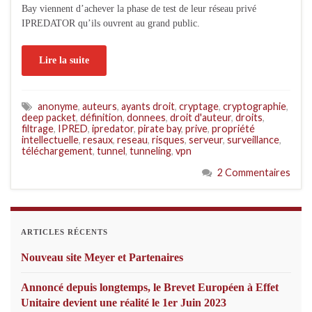
Bay viennent d’achever la phase de test de leur réseau privé
IPREDATOR qu’ils ouvrent au grand public.
Lire la suite
anonyme
,
auteurs
,
ayants droit
,
cryptage
,
cryptographie
,
deep packet
,
définition
,
donnees
,
droit d'auteur
,
droits
,
filtrage
,
IPRED
,
ipredator
,
pirate bay
,
prive
,
propriété
intellectuelle
,
resaux
,
reseau
,
risques
,
serveur
,
surveillance
,
téléchargement
,
tunnel
,
tunneling
,
vpn
2 Commentaires
ARTICLES RÉCENTS
Nouveau site Meyer et Partenaires
Annoncé depuis longtemps, le Brevet Européen à Effet
Unitaire devient une réalité le 1er Juin 2023