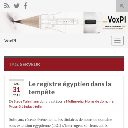
Tog
sear
Search for:
for
VoxPI
Togg
navig
TAG:
SERVEUR
Le registre égyptien dans la
JAN
31
tempête
2011
De
Steve Fuhrmann
dans la catégorie
Multimedia
,
Noms de domaine
,
Propriété Industrielle
Suite aux récents évènements, les titulaires de noms de domaine
sous extension égyptienne (.EG) s’interrogent sur leurs actifs.