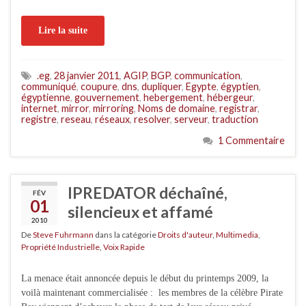
Lire la suite
.eg
,
28 janvier 2011
,
AGIP
,
BGP
,
communication
,
communiqué
,
coupure
,
dns
,
dupliquer
,
Egypte
,
égyptien
,
égyptienne
,
gouvernement
,
hebergement
,
hébergeur
,
internet
,
mirror
,
mirroring
,
Noms de domaine
,
registrar
,
registre
,
reseau
,
réseaux
,
resolver
,
serveur
,
traduction
1 Commentaire
IPREDATOR déchaîné,
FÉV
01
silencieux et affamé
2010
De
Steve Fuhrmann
dans la catégorie
Droits d'auteur
,
Multimedia
,
Propriété Industrielle
,
Voix Rapide
La menace était annoncée depuis le début du printemps 2009, la
voilà maintenant commercialisée : les membres de la célèbre Pirate