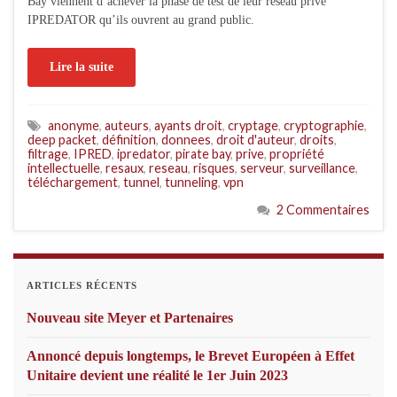
Bay viennent d’achever la phase de test de leur réseau privé
IPREDATOR qu’ils ouvrent au grand public.
Lire la suite
anonyme
,
auteurs
,
ayants droit
,
cryptage
,
cryptographie
,
deep packet
,
définition
,
donnees
,
droit d'auteur
,
droits
,
filtrage
,
IPRED
,
ipredator
,
pirate bay
,
prive
,
propriété
intellectuelle
,
resaux
,
reseau
,
risques
,
serveur
,
surveillance
,
téléchargement
,
tunnel
,
tunneling
,
vpn
2 Commentaires
ARTICLES RÉCENTS
Nouveau site Meyer et Partenaires
Annoncé depuis longtemps, le Brevet Européen à Effet
Unitaire devient une réalité le 1er Juin 2023