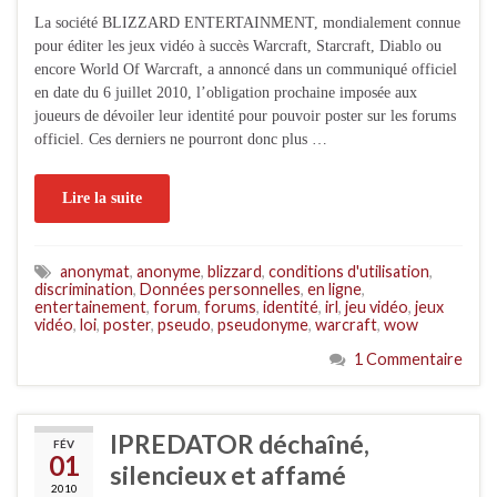
La société BLIZZARD ENTERTAINMENT, mondialement connue
pour éditer les jeux vidéo à succès Warcraft, Starcraft, Diablo ou
encore World Of Warcraft, a annoncé dans un communiqué officiel
en date du 6 juillet 2010, l’obligation prochaine imposée aux
joueurs de dévoiler leur identité pour pouvoir poster sur les forums
officiel. Ces derniers ne pourront donc plus …
Lire la suite
anonymat
,
anonyme
,
blizzard
,
conditions d'utilisation
,
discrimination
,
Données personnelles
,
en ligne
,
entertainement
,
forum
,
forums
,
identité
,
irl
,
jeu vidéo
,
jeux
vidéo
,
loi
,
poster
,
pseudo
,
pseudonyme
,
warcraft
,
wow
1 Commentaire
IPREDATOR déchaîné,
FÉV
01
silencieux et affamé
2010