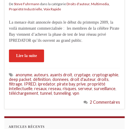
De
Steve Fuhrmann
dans la catégorie
Droits d'auteur
,
Multimedia
,
Propriété Industrielle
,
Voix Rapide
La menace était annoncée depuis le début du printemps 2009, la
voilà maintenant commercialisée : les membres de la célèbre Pirate
Bay viennent d’achever la phase de test de leur réseau privé
IPREDATOR qu’ils ouvrent au grand public.
Lire la suite
anonyme
,
auteurs
,
ayants droit
,
cryptage
,
cryptographie
,
deep packet
,
définition
,
donnees
,
droit d'auteur
,
droits
,
filtrage
,
IPRED
,
ipredator
,
pirate bay
,
prive
,
propriété
intellectuelle
,
resaux
,
reseau
,
risques
,
serveur
,
surveillance
,
téléchargement
,
tunnel
,
tunneling
,
vpn
2 Commentaires
ARTICLES RÉCENTS