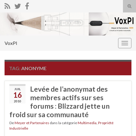
Tog
sear
Search for:
for
VoxPI
Togg
navig
TAG:
ANONYME
Levée de l’anonymat des
JUIL
16
membres actifs sur ses
2010
forums : Blizzard jette un
froid sur sa communauté
De
Meyer et Partenaires
dans la catégorie
Multimedia
,
Propriété
Industrielle