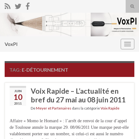
Tog
sear
Search for:
for
VoxPI
Togg
navig
TAG:
E-DÉTOURNEMENT
Voix Rapide – L’actualité en
JUIN
10
bref du 27 mai au 08 juin 2011
2011
De
Meyer et Partenaires
dans la catégorie
Voix Rapide
Affaire « Momo le Homard » : l’arrêt de renvoi de la cour d’appel
de Toulouse annule la marque 29. 08/06/2011 Une marque peut-elle
valablement porter sur un nombre, si celui-ci est aussi le numéro