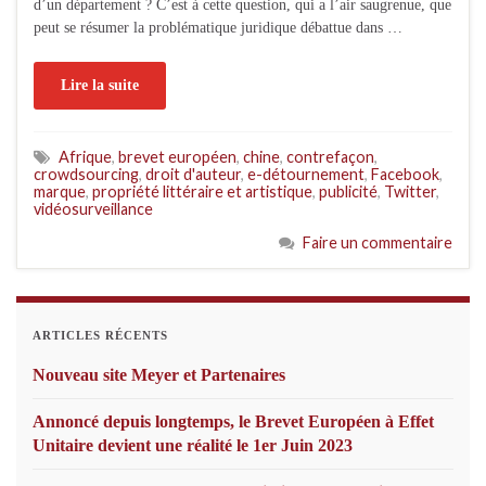
d’un département ? C’est à cette question, qui a l’air saugrenue, que
peut se résumer la problématique juridique débattue dans …
Lire la suite
Afrique
,
brevet européen
,
chine
,
contrefaçon
,
crowdsourcing
,
droit d'auteur
,
e-détournement
,
Facebook
,
marque
,
propriété littéraire et artistique
,
publicité
,
Twitter
,
vidéosurveillance
Faire un commentaire
ARTICLES RÉCENTS
Nouveau site Meyer et Partenaires
Annoncé depuis longtemps, le Brevet Européen à Effet
Unitaire devient une réalité le 1er Juin 2023