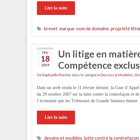
Lire la suite
brevet
,
marque
,
nom de domaine
,
propriété litté
Un litige en matière
FÉV
18
Compétence exclusi
2009
De
Raphaëlle Riester
dans la catégorie
Dessins & Modèles
,
Dro
Dans un arrêt rendu le 11 février dernier, la Cour d’Appel 
du 29 octobre 2007 sur la lutte contre la contrefaçon et de
l’économie que les Tribunaux de Grande Instance étaient
Lire la suite
dessins et modèles
,
lutte contre la contrefaçon