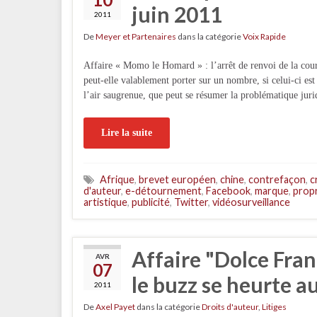
juin 2011
2011
De
Meyer et Partenaires
dans la catégorie
Voix Rapide
Affaire « Momo le Homard » : l’arrêt de renvoi de la co
peut-elle valablement porter sur un nombre, si celui-ci est
l’air saugrenue, que peut se résumer la problématique jur
Lire la suite
Afrique
,
brevet européen
,
chine
,
contrefaçon
,
c
d'auteur
,
e-détournement
,
Facebook
,
marque
,
propr
artistique
,
publicité
,
Twitter
,
vidéosurveillance
Affaire "Dolce Fran
AVR
07
le buzz se heurte a
2011
De
Axel Payet
dans la catégorie
Droits d'auteur
,
Litiges