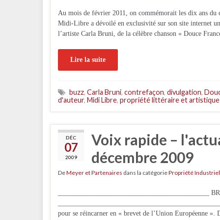
Au mois de février 2011, on commémorait les dix ans du dé
Midi-Libre a dévoilé en exclusivité sur son site internet un
l’artiste Carla Bruni, de la célèbre chanson « Douce Fra
Lire la suite
buzz
,
Carla Bruni
,
contrefaçon
,
divulgation
,
Douc
d'auteur
,
Midi Libre
,
propriété littéraire et artistique
Voix rapide – l'actu
DÉC
07
décembre 2009
2009
De
Meyer et Partenaires
dans la catégorie
Propriété Industriel
____________________________________________ 
_________________________________________________
pour se réincarner en « brevet de l’Union Européenne ». 