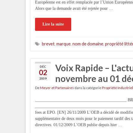
Européenne est en effet remplacée par l’Union Européenn
Alors que la demande avait été rejetée pour …
Lire la suite
brevet
,
marque
,
nom de domaine
,
propriété litté
Voix Rapide – L'act
DÉC
02
novembre au 01 d
2009
De
Meyer et Partenaires
dans la catégorie
Propriété Industriel
____________________________________________ 
___________________________________________________
fees at EPO. [EN] 26/11/2009 L’OEB a décidé de modifier 
supplémentaire de deux mois pour le paiement tardif des t
directives. 01/12/2009 L’OEB publie depuis hier …