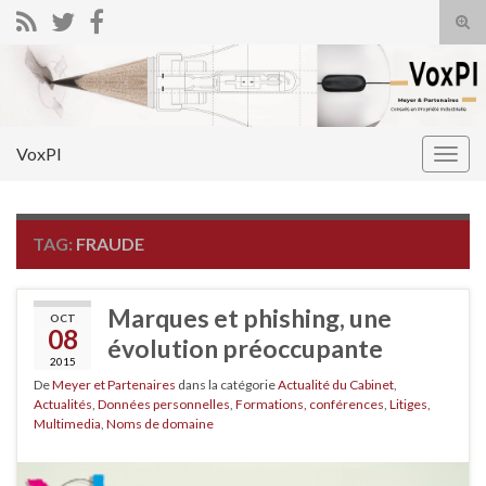
Tog
sear
Search for:
for
VoxPI
Togg
navig
TAG:
FRAUDE
Marques et phishing, une
OCT
08
évolution préoccupante
2015
De
Meyer et Partenaires
dans la catégorie
Actualité du Cabinet
,
Actualités
,
Données personnelles
,
Formations, conférences
,
Litiges
,
Multimedia
,
Noms de domaine