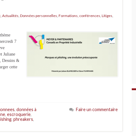
t
,
Actualités
,
Données personnelles
,
Formations, conférences
,
Litiges
,
 thème
mercredi 7
eve
 Juliane
, Dessins &
arger cette
onnees
,
données à
Faire un commentaire
gne
,
escroquerie
,
ishing
,
phreakers
,