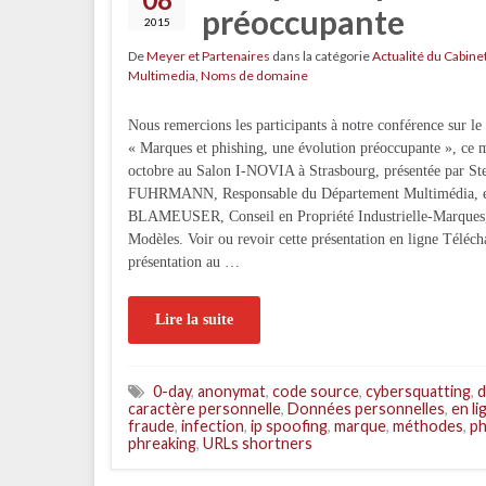
préoccupante
2015
De
Meyer et Partenaires
dans la catégorie
Actualité du Cabine
Multimedia
,
Noms de domaine
Nous remercions les participants à notre conférence sur le
« Marques et phishing, une évolution préoccupante », ce 
octobre au Salon I-NOVIA à Strasbourg, présentée par St
FUHRMANN, Responsable du Département Multimédia, et
BLAMEUSER, Conseil en Propriété Industrielle-Marques
Modèles. Voir ou revoir cette présentation en ligne Téléch
présentation au …
Lire la suite
0-day
,
anonymat
,
code source
,
cybersquatting
,
d
caractère personnelle
,
Données personnelles
,
en li
fraude
,
infection
,
ip spoofing
,
marque
,
méthodes
,
ph
phreaking
,
URLs shortners