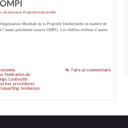
l'OMPI
s de domaine
,
Propriété Industrielle
’Organisation Mondiale de la Propriété Intellectuelle en matière de
l’année précédente (source OMPI). Les chiffres révèlent d’autres
colombie
,
Faire un commentaire
ns
,
fédération de
ego
,
Louboutin
,
ys bas
,
procédures
rsquatting
,
tendances
,