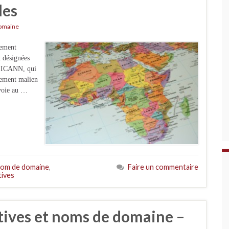
les
omaine
rement
t désignées
 l’ICANN, qui
nement malien
 voie au …
nom de domaine
,
Faire un commentaire
tives
tives et noms de domaine –