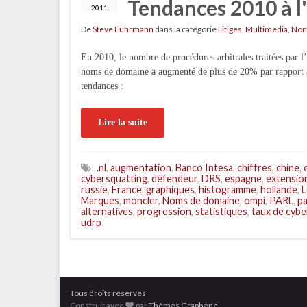
Tendances 2010 à 
2011
De
Steve Fuhrmann
dans la catégorie
Litiges
,
Multimedia
,
Nom
En 2010, le nombre de procédures arbitrales traitées par l
noms de domaine a augmenté de plus de 20% par rapport à 
tendances :
Lire la suite
.nl
,
augmentation
,
Banco Intesa
,
chiffres
,
chine
,
cybersquatting
,
défendeur
,
DRS
,
espagne
,
extensio
russie
,
France
,
graphiques
,
histogramme
,
hollande
,
L
Marques
,
moncler
,
Noms de domaine
,
ompi
,
PARL
,
pa
alternatives
,
progression
,
statistiques
,
taux de cybe
udrp
Tous droits réservés
Construit avec
par
Thèmes Graphene
.