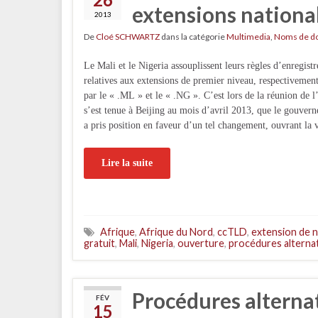
extensions nationa
2013
De
Cloé SCHWARTZ
dans la catégorie
Multimedia
,
Noms de d
Le Mali et le Nigeria assouplissent leurs règles d’enregist
relatives aux extensions de premier niveau, respectivemen
par le « .ML » et le « .NG ». C’est lors de la réunion de
s’est tenue à Beijing au mois d’avril 2013, que le gouver
a pris position en faveur d’un tel changement, ouvrant la
Lire la suite
Afrique
,
Afrique du Nord
,
ccTLD
,
extension de 
gratuit
,
Mali
,
Nigeria
,
ouverture
,
procédures alterna
Procédures alterna
FÉV
15