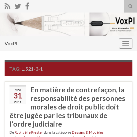
Tog
sear
Search for:
for
VoxPI
Togg
navig
TAG:
L.521-3-1
En matière de contrefaçon, la
MAI
31
responsabilité des personnes
2011
morales de droit public doit
être jugée par les tribunaux de
l'ordre judiciaire
De
Raphaëlle Riester
dans la catégorie
Dessins & Modèles
,